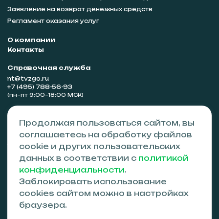
Заявление на возврат денежных средств
Регламент оказания услуг
О компании
Контакты
Справочная служба
nt@tvzgo.ru
+7 (495) 788-56-93
(пн–пт 9:00–18:00 МСК)
Сотрудничество
Продолжая пользоваться сайтом, вы
partners@tvzgo.ru
соглашаетесь на обработку файлов
Адрес
cookie и других пользовательских
ул. Артёма, д. 163, г. Донецк, Донецкая Народная Республика,
данных в соответствии с
политикой
283048
конфиденциальности
.
Заблокировать использование
© 2024-2026 ООО «ТВЗ»
ИНН 9102304029, КПП 910201001, ОГРН 1259100004492
cookies сайтом можно в настройках
Данный интернет-сайт носит исключительно
браузера.
информационный характер и ни при каких условиях не
является публичной офертой, определяемой положениями