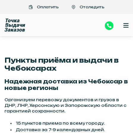
Важно
>Отправить посылки, документы в Донецк, Луганск из Чебоксар |
Оплатить
Отследить
Быстро, надежно, недорого
Пункты приёма и выдачи в
Чебоксарах
Надежная доставка из Чебоксар в
новые регионы
Организуем перевозку документов и грузов в
ДНР, ЛНР, Херсонскую и Запорожскую области с
гарантией сохранности.
15 пунктов приема по всему городу.
Доставка за 7-9 календарных дней.