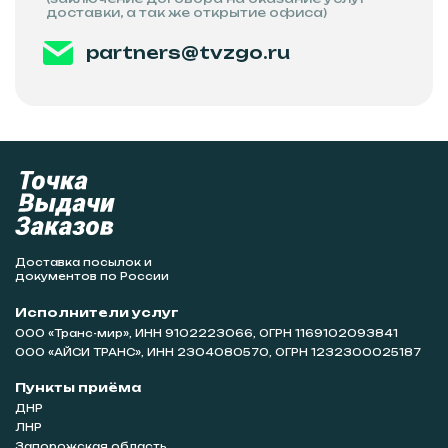
доставки, а так же открытие офиса)
partners@tvzgo.ru
Доставка посылок и
документов по России
Исполнители услуг
ООО «Транс-мир», ИНН 9102223066, ОГРН 1169102093841
ООО «АЙСИ ТРАНС», ИНН 2304080570, ОГРН 1232300025187
Пункты приёма
ДНР
ЛНР
Запорожская область