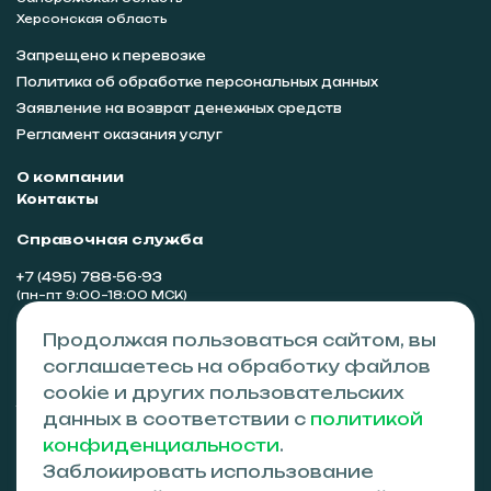
Херсонская область
Запрещено к перевозке
Политика об обработке персональных данных
Заявление на возврат денежных средств
Регламент оказания услуг
О компании
Контакты
Справочная служба
+7 (495) 788-56-93
(пн–пт 9:00–18:00 МСК)
Сотрудничество
Продолжая пользоваться сайтом, вы
partners@tvzgo.ru
соглашаетесь на обработку файлов
cookie и других пользовательских
Адрес
данных в соответствии с
политикой
Симферополь, ул. Гагарина 14а, 295026
конфиденциальности
.
Заблокировать использование
© 2024-2026 ООО «ТВЗ»