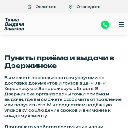
Важно
>Отправить посылки, документы в Донецк, Луганск из Дзержинска
Оплатить
Отследить
| Быстро, надежно, недорого
Пункты приёма и выдачи в
Дзержинске
Вы можете воспользоваться услугами по
доставке документов и грузов в ДНР, ЛНР,
Херсонскую и Запорожскую область. В
Дзержинске организованы точки приёма и
выдачи, где вы сможете оформить отправление
или получить его. Мы предлагаем надёжную
упаковку, соблюдение сроков и внимание к
каждому клиенту.
Для вашего удобства все пункты выдачи