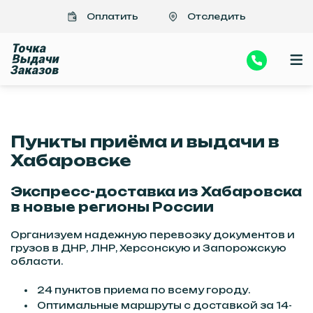
Важно
>Отправить посылки, документы в Донецк, Луганск из Хабаровска
Оплатить
Отследить
| Быстро, надежно, недорого
Пункты приёма и выдачи в
Хабаровске
Экспресс-доставка из Хабаровска
в новые регионы России
Организуем надежную перевозку документов и
грузов в ДНР, ЛНР, Херсонскую и Запорожскую
области.
24 пунктов приема по всему городу.
Оптимальные маршруты с доставкой за 14-