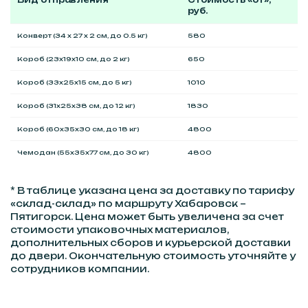
Вид отправления
Стоимость «от»,
руб.
Конверт (34 x 27 x 2 см, до 0.5 кг)
580
Короб (23x19x10 см, до 2 кг)
650
Короб (33x25x15 см, до 5 кг)
1010
Короб (31x25x38 см, до 12 кг)
1830
Короб (60x35x30 см, до 18 кг)
4800
Чемодан (55x35x77 см, до 30 кг)
4800
* В таблице указана цена за доставку по тарифу
«склад-склад» по маршруту Хабаровск –
Пятигорск. Цена может быть увеличена за счет
стоимости упаковочных материалов,
дополнительных сборов и курьерской доставки
до двери. Окончательную стоимость уточняйте у
сотрудников компании.