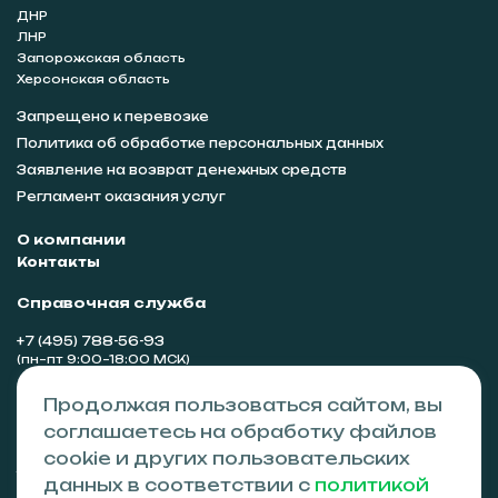
ДНР
ЛНР
Запорожская область
Херсонская область
Запрещено к перевозке
Политика об обработке персональных данных
Заявление на возврат денежных средств
Регламент оказания услуг
О компании
Контакты
Справочная служба
+7 (495) 788-56-93
(пн–пт 9:00–18:00 МСК)
Сотрудничество
Продолжая пользоваться сайтом, вы
partners@tvzgo.ru
соглашаетесь на обработку файлов
cookie и других пользовательских
Адрес
данных в соответствии с
политикой
Симферополь, ул. Гагарина 14а, 295026