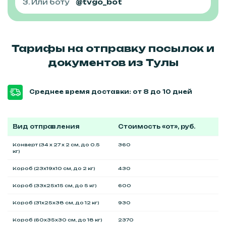
3. Или боту
@tvgo_bot
Тарифы на отправку посылок и
документов из Тулы
Среднее время доставки: от 8 до 10 дней
Вид отправления
Стоимость «от», руб.
Конверт (34 x 27 x 2 см, до 0.5
360
кг)
Короб (23x19x10 см, до 2 кг)
430
Короб (33x25x15 см, до 5 кг)
600
Короб (31x25x38 см, до 12 кг)
930
Короб (60x35x30 см, до 18 кг)
2370