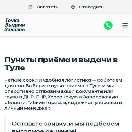
Важно
>Отправить посылки, документы в Донецк, Луганск из Тулы |
Оплатить
Отследить
Быстро, надежно, недорого
Пункты приёма и выдачи в
Туле
Четкие сроки и удобная логистика — работаем
для вас. Выберите пункт приема в Туле, и мы
оперативно отправим ваши документы или
грузы в ДНР, ЛНР, Херсонскую и Запорожскую
области. Гибкие тарифы, надежная упаковка и
личный менеджер.
Оставьте заявку, и мы подберем
выгодное решение!