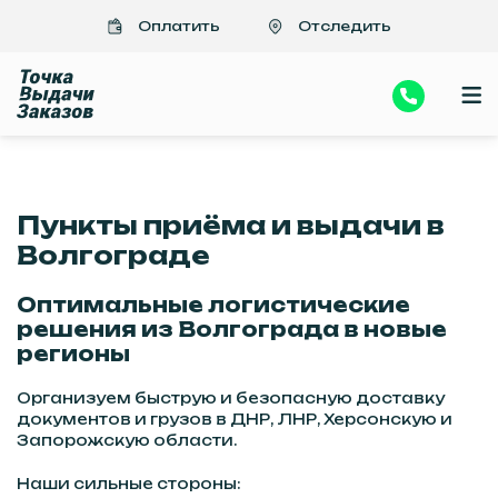
Важно
>Отправить посылки, документы в Донецк, Луганск из Волгограда
Оплатить
Отследить
| Быстро, надежно, недорого
Пункты приёма и выдачи в
Волгограде
Оптимальные логистические
решения из Волгограда в новые
регионы
Организуем быструю и безопасную доставку
документов и грузов в ДНР, ЛНР, Херсонскую и
Запорожскую области.
Наши сильные стороны: