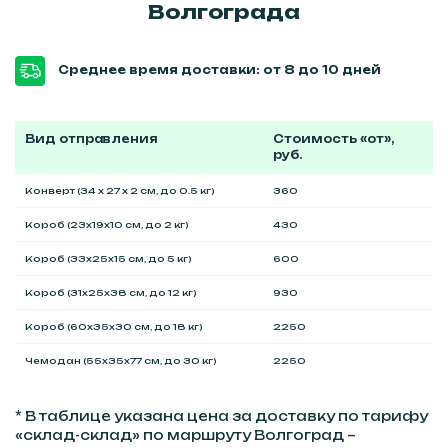
Волгограда
Среднее время доставки: от 8 до 10 дней
Вид отправления
Стоимость «от»,
руб.
Конверт (34 x 27 x 2 см, до 0.5 кг)
360
Короб (23x19x10 см, до 2 кг)
430
Короб (33x25x15 см, до 5 кг)
600
Короб (31x25x38 см, до 12 кг)
930
Короб (60x35x30 см, до 18 кг)
2250
Чемодан (55x35x77 см, до 30 кг)
2250
* В таблице указана цена за доставку по тарифу
«склад-склад» по маршруту Волгоград –