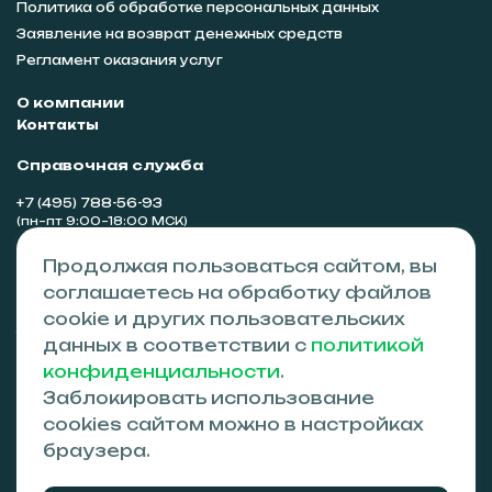
Политика об обработке персональных данных
Заявление на возврат денежных средств
Регламент оказания услуг
О компании
Контакты
Справочная служба
+7 (495) 788-56-93
(пн–пт 9:00–18:00 МСК)
Сотрудничество
Продолжая пользоваться сайтом, вы
partners@tvzgo.ru
соглашаетесь на обработку файлов
cookie и других пользовательских
Адрес
данных в соответствии с
политикой
Симферополь, ул. Гагарина 14а, 295026
конфиденциальности
.
Заблокировать использование
© 2024-2026 ООО «ТВЗ»
ИНН 9102304029, КПП 910201001, ОГРН 1259100004492
cookies сайтом можно в настройках
Данный интернет-сайт носит исключительно
браузера.
информационный характер и ни при каких условиях не
является публичной офертой, определяемой положениями
статьи 437 (п. 2) Гражданского кодекса Российской